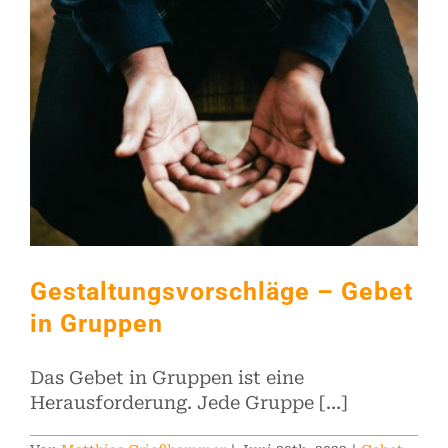
Gestaltungsvorschläge – Gebet
in Gruppen
Das Gebet in Gruppen ist eine
Herausforderung. Jede Gruppe [...]