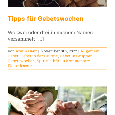
Kontakt
Tipps für Gebetswochen
Wo zwei oder drei in meinem Namen
versammelt [...]
Von
Armin Danz
|
November 8th, 2022
|
Allgemein
,
Gebet
,
Gebet in der Gruppe
,
Gebet in Gruppen
,
Gebetswochen
,
Spiritualität
|
0 Kommentare
Weiterlesen