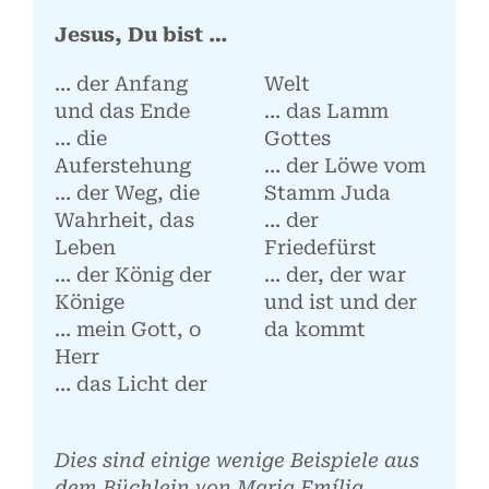
Jesus, Du bist …
… der Anfang
Welt
und das Ende
… das Lamm
… die
Gottes
Auferstehung
… der Löwe vom
… der Weg, die
Stamm Juda
Wahrheit, das
… der
Leben
Friedefürst
… der König der
… der, der war
Könige
und ist und der
… mein Gott, o
da kommt
Herr
… das Licht der
Dies sind einige wenige Beispiele aus
dem Büchlein von Maria Emília