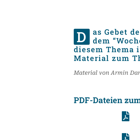
as Gebet d
D
dem “Woche
diesem Thema in
Material zum T
Material von Armin Dan