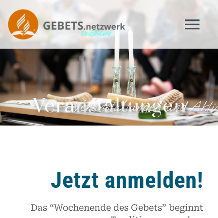
Zum
Inhalt
Tog
springen
Nav
Über uns
Veranstaltungen
Veranstaltungen
Videos
Impulse
Jetzt anmelden!
Gebetsinitiativen
Das “Wochenende des Gebets” beginnt