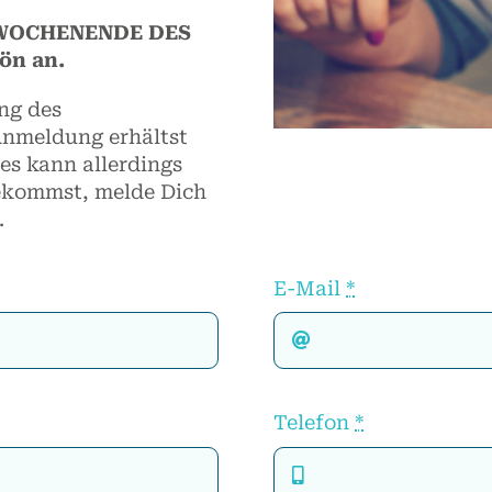
m WOCHENENDE DES
hön an.
ng des
Anmeldung erhältst
es kann allerdings
bekommst, melde Dich
.
E-Mail
*
Telefon
*