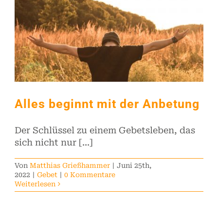
Alles beginnt mit der Anbetung
Der Schlüssel zu einem Gebetsleben, das
sich nicht nur [...]
Von
Matthias Grießhammer
|
Juni 25th,
2022
|
Gebet
|
0 Kommentare
Weiterlesen