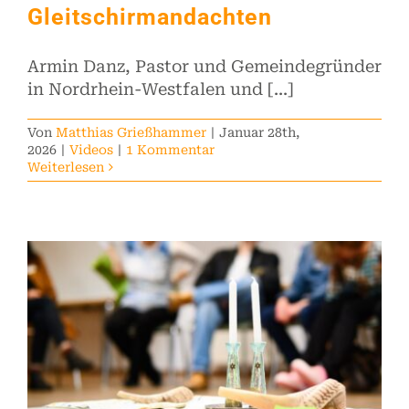
Kontakt
Gleitschirmandachten
Armin Danz, Pastor und Gemeindegründer
in Nordrhein-Westfalen und [...]
Von
Matthias Grießhammer
|
Januar 28th,
2026
|
Videos
|
1 Kommentar
Weiterlesen