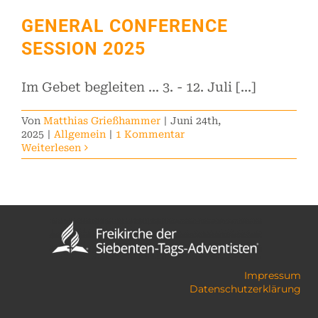
Kontakt
GENERAL CONFERENCE
SESSION 2025
Im Gebet begleiten ... 3. - 12. Juli [...]
Von
Matthias Grießhammer
|
Juni 24th,
2025
|
Allgemein
|
1 Kommentar
Weiterlesen
Impressum
Datenschutzerklärung